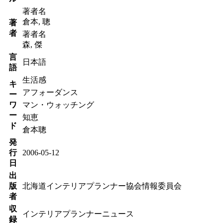
著者名
倉本, 聰
著
者
著者名
森, 傑
言
日本語
語
生活感
キ
アフォーダンス
ー
ワ
マン・ウォッチング
ー
知恵
ド
倉本聰
発
行
2006-05-12
日
出
版
北海道インテリアプランナー協会情報委員会
者
収
インテリアプランナーニュース
録