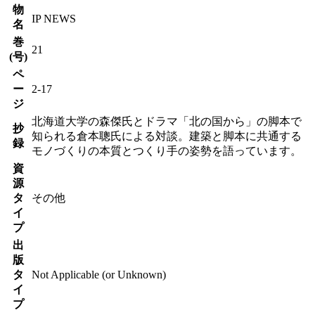
物
IP NEWS
名
巻
21
(号)
ペ
ー
2-17
ジ
北海道大学の森傑氏とドラマ「北の国から」の脚本で
抄
知られる倉本聰氏による対談。建築と脚本に共通する
録
モノづくりの本質とつくり手の姿勢を語っています。
資
源
タ
その他
イ
プ
出
版
タ
Not Applicable (or Unknown)
イ
プ