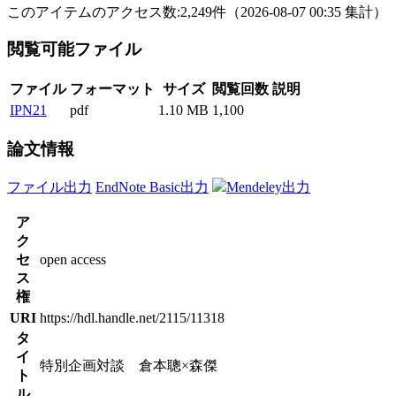
このアイテムのアクセス数:
2,249
件
（
2026-08-07
00:35 集計
）
閲覧可能ファイル
ファイル
フォーマット
サイズ
閲覧回数
説明
IPN21
pdf
1.10 MB
1,100
論文情報
ファイル出力
EndNote Basic出力
Mendeley出力
ア
ク
セ
open access
ス
権
URI
https://hdl.handle.net/2115/11318
タ
イ
特別企画対談 倉本聰×森傑
ト
ル