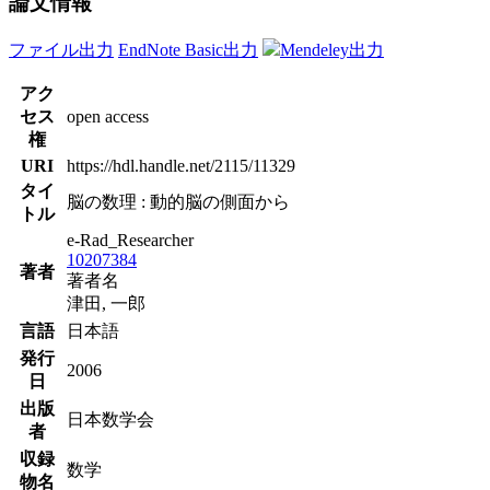
論文情報
ファイル出力
EndNote Basic出力
Mendeley出力
アク
セス
open access
権
URI
https://hdl.handle.net/2115/11329
タイ
脳の数理 : 動的脳の側面から
トル
e-Rad_Researcher
10207384
著者
著者名
津田, 一郎
言語
日本語
発行
2006
日
出版
日本数学会
者
収録
数学
物名