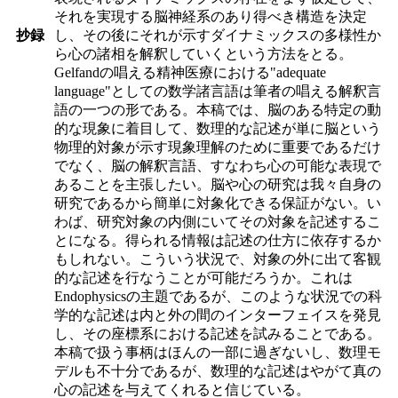
それを実現する脳神経系のあり得べき構造を決定
抄録
し、その後にそれが示すダイナミックスの多様性か
ら心の諸相を解釈していくという方法をとる。
Gelfandの唱える精神医療における"adequate
language"としての数学諸言語は筆者の唱える解釈言
語の一つの形である。本稿では、脳のある特定の動
的な現象に着目して、数理的な記述が単に脳という
物理的対象が示す現象理解のために重要であるだけ
でなく、脳の解釈言語、すなわち心の可能な表現で
あることを主張したい。脳や心の研究は我々自身の
研究であるから簡単に対象化できる保証がない。い
わば、研究対象の内側にいてその対象を記述するこ
とになる。得られる情報は記述の仕方に依存するか
もしれない。こういう状況で、対象の外に出て客観
的な記述を行なうことが可能だろうか。これは
Endophysicsの主題であるが、このような状況での科
学的な記述は内と外の間のインターフェイスを発見
し、その座標系における記述を試みることである。
本稿で扱う事柄はほんの一部に過ぎないし、数理モ
デルも不十分であるが、数理的な記述はやがて真の
心の記述を与えてくれると信じている。