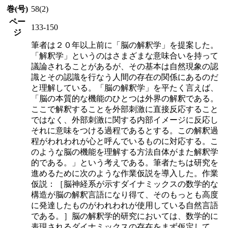
巻(号)
58(2)
ペー
133-150
ジ
筆者は２０年以上前に「脳の解釈学」を提案した。
「解釈学」というのはさまざまな意味合いを持って
議論されることがあるが、その基本は自然現象の認
識とその認識を行なう人間の存在の関係にあるのだ
と理解している。「脳の解釈学」を平たく言えば、
「脳の本質的な機能のひとつは外界の解釈である。
ここで解釈することを外部刺激に直接反応すること
ではなく、外部刺激に関する内部イメージに反応し
それに意味をつける過程であるとする。この解釈過
程がわれわれが心と呼んでいるものに対応する。こ
のような脳の機能を理解する方法自体がまた解釈学
的である。」という考えである。筆者たちは研究を
進めるために次のような作業仮説を導入した。作業
仮説：［脳神経系が示すダイナミックスの数学的な
構造が脳の解釈言語になり得て、そのもっとも高度
に発達したものがわれわれが使用している自然言語
である。］脳の解釈学的研究においては、数学的に
表現されるダイナミックスの存在をまず仮定して、