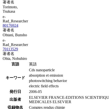
著者名
Torimoto,
Tsukasa
e-
Rad_Researcher
80176924
著者名
Ohtani, Bunsho
e-
Rad_Researcher
70113529
著者名
Ohta, Nobuhiro
言語
英語
Cds nanoparticle
absorption et emission
キーワード
photoswitching behavior
electric field effects
発行日
2006-05
ELSEVIER FRANCE-EDITIONS SCIENTIFIQ
出版者
MEDICALES ELSEVIER
収録物名
Comptes rendus chimie