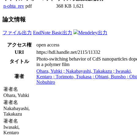
n-ohta_rev
pdf
368 KB
1,621
論文情報
ファイル出力
EndNote Basic出力
Mendeley出力
アクセス権
open access
URI
https://hdl.handle.net/2115/11332
Photo-switching behavior of CdS nanoparticles dop
タイトル
in a polymer film
Ohara, Yuhki ; Nakabayashi, Takakazu ; Iwasaki,
著者
Kentaro ; Torimoto, Tsukasa ; Ohtani, Bunsho ; Oht
Nobuhiro
著者名
Ohara, Yuhki
著者名
Nakabayashi,
Takakazu
著者名
Iwasaki,
Kentaro