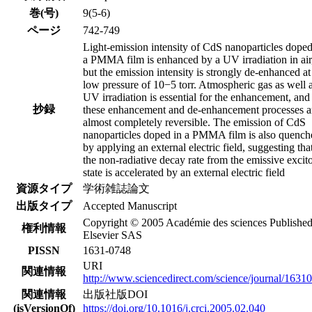
巻(号)
9(5-6)
ページ
742-749
Light-emission intensity of CdS nanoparticles doped
a PMMA film is enhanced by a UV irradiation in air
but the emission intensity is strongly de-enhanced at
low pressure of 10−5 torr. Atmospheric gas as well 
UV irradiation is essential for the enhancement, and
抄録
these enhancement and de-enhancement processes a
almost completely reversible. The emission of CdS
nanoparticles doped in a PMMA film is also quench
by applying an external electric field, suggesting tha
the non-radiative decay rate from the emissive excit
state is accelerated by an external electric field
資源タイプ
学術雑誌論文
出版タイプ
Accepted Manuscript
Copyright © 2005 Académie des sciences Publishe
権利情報
Elsevier SAS
PISSN
1631-0748
URI
関連情報
http://www.sciencedirect.com/science/journal/1631
関連情報
出版社版DOI
(isVersionOf)
https://doi.org/10.1016/j.crci.2005.02.040