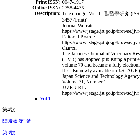
Print ISSN:
0047-1917
Online ISSN:
2758-447X
Description:
Title change: Vol. 1 : 獸醫學研究 (ISS
3457 (Print))
Journal Website :
https://www.jstage.jst.go.jp/browse/jjvr
Editorial Board :
https://www.jstage.jst.go.jp/browse/jjvr
char/en
The Japanese Journal of Veterinary Re
(JJVR) has stopped publishing a print e
volume 70 and became a fully electroni
It is also newly available on J-STAGE 
Japan Science and Technology Agency
Volume 71, Number 1.
JJVR URL:
https://www.jstage.jst.go.jp/browse/jjvr
Vol.1
第4號
臨時號 第1號
第3號