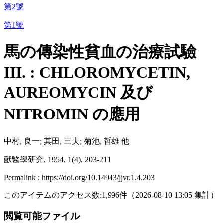
第2號
第1號
馬の傳染性貧血の治療試驗
III. : CHLOROMYCETIN,
AUREOMYCIN 及び
NITROMIN の應用
中村, 良一; 其田, 三夫; 菊池, 哲雄 他
獸醫學研究, 1954, 1(4), 203-211
Permalink : https://doi.org/10.14943/jjvr.1.4.203
このアイテムのアクセス数:
1,996
件
（
2026-08-10
13:05 集計
）
閲覧可能ファイル