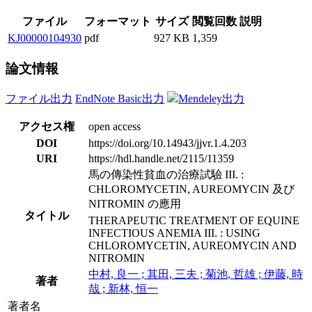
ファイル
フォーマット
サイズ
閲覧回数
説明
KJ00000104930
pdf
927 KB
1,359
論文情報
ファイル出力
EndNote Basic出力
Mendeley出力
アクセス権
open access
DOI
https://doi.org/10.14943/jjvr.1.4.203
URI
https://hdl.handle.net/2115/11359
馬の傳染性貧血の治療試驗 III. :
CHLOROMYCETIN, AUREOMYCIN 及び
NITROMIN の應用
タイトル
THERAPEUTIC TREATMENT OF EQUINE
INFECTIOUS ANEMIA III. : USING
CHLOROMYCETIN, AUREOMYCIN AND
NITROMIN
中村, 良一 ; 其田, 三夫 ; 菊池, 哲雄 ; 伊藤, 時
著者
哉 ; 新林, 恒一
著者名