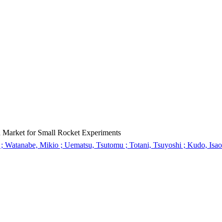
Market for Small Rocket Experiments
i ; Watanabe, Mikio ; Uematsu, Tsutomu ; Totani, Tsuyoshi ; Kudo, Isao