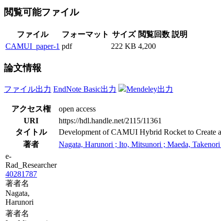
閲覧可能ファイル
ファイル
フォーマット
サイズ
閲覧回数
説明
CAMUI_paper-1
pdf
222 KB
4,200
論文情報
ファイル出力
EndNote Basic出力
Mendeley出力
アクセス権
open access
URI
https://hdl.handle.net/2115/11361
タイトル
Development of CAMUI Hybrid Rocket to Create a 
著者
Nagata, Harunori ; Ito, Mitsunori ; Maeda, Takenor
e-
Rad_Researcher
40281787
著者名
Nagata,
Harunori
著者名