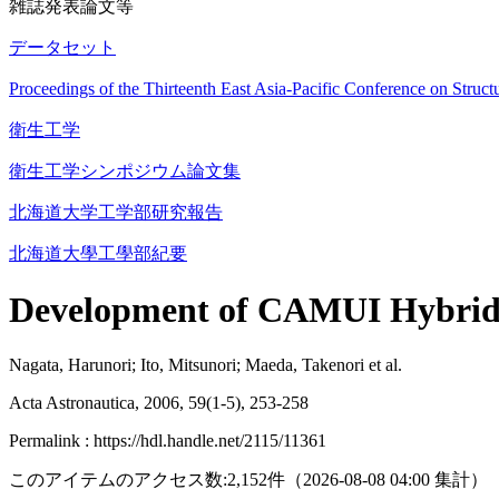
雑誌発表論文等
データセット
Proceedings of the Thirteenth East Asia-Pacific Conference on St
衛生工学
衛生工学シンポジウム論文集
北海道大学工学部研究報告
北海道大學工學部紀要
Development of CAMUI Hybrid R
Nagata, Harunori; Ito, Mitsunori; Maeda, Takenori et al.
Acta Astronautica, 2006, 59(1-5), 253-258
Permalink : https://hdl.handle.net/2115/11361
このアイテムのアクセス数:
2,152
件
（
2026-08-08
04:00 集計
）