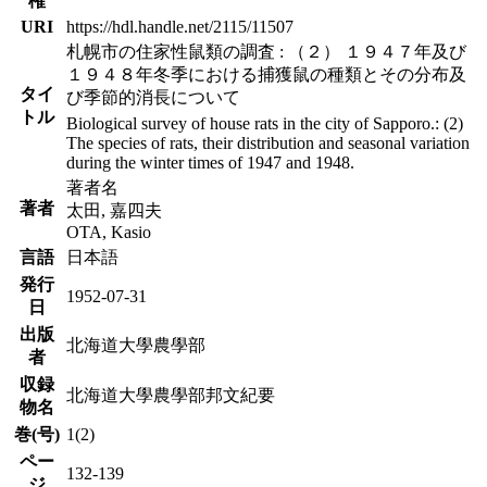
権
URI
https://hdl.handle.net/2115/11507
札幌市の住家性鼠類の調査 : （２） １９４７年及び
１９４８年冬季における捕獲鼠の種類とその分布及
タイ
び季節的消長について
トル
Biological survey of house rats in the city of Sapporo.: (2)
The species of rats, their distribution and seasonal variation
during the winter times of 1947 and 1948.
著者名
著者
太田, 嘉四夫
OTA, Kasio
言語
日本語
発行
1952-07-31
日
出版
北海道大學農學部
者
収録
北海道大學農學部邦文紀要
物名
巻(号)
1(2)
ペー
132-139
ジ