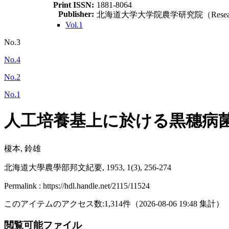
Print ISSN:
1881-8064
Publisher:
北海道大学大学院農学研究院（Research Facult
Vol.1
No.3
No.4
No.2
No.1
人工培養基上に於ける黒穗病
榎本, 鈴雄
北海道大學農學部邦文紀要, 1953, 1(3), 256-274
Permalink : https://hdl.handle.net/2115/11524
このアイテムのアクセス数:
1,314
件
（
2026-08-06
19:48 集計
）
閲覧可能ファイル