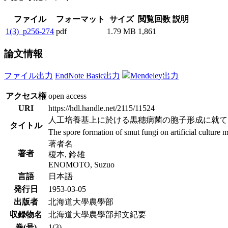
ファイル
フォーマット
サイズ
閲覧回数
説明
1(3)_p256-274
pdf
1.79 MB
1,861
論文情報
ファイル出力
EndNote Basic出力
Mendeley出力
アクセス権
open access
URI
https://hdl.handle.net/2115/11524
人工培養基上に於ける黒穗病菌の胞子形成に就て
タイトル
The spore formation of smut fungi on artificial culture 
著者名
著者
榎本, 鈴雄
ENOMOTO, Suzuo
言語
日本語
発行日
1953-03-05
出版者
北海道大學農學部
収録物名
北海道大學農學部邦文紀要
巻(号)
1(3)