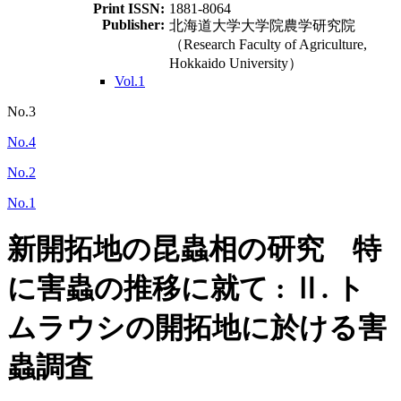
Print ISSN:
1881-8064
Publisher:
北海道大学大学院農学研究院
（Research Faculty of Agriculture,
Hokkaido University）
Vol.1
No.3
No.4
No.2
No.1
新開拓地の昆蟲相の研究 特
に害蟲の推移に就て : Ⅱ. ト
ムラウシの開拓地に於ける害
蟲調査