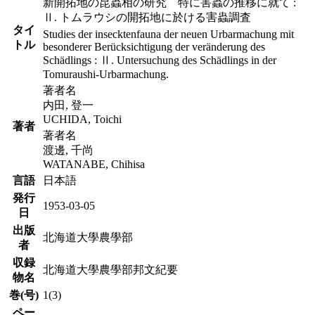
新開拓地の昆蟲相の研究 特に害蟲の推移に就て :
Ⅱ. トムラウシの開拓地に於ける害蟲調査
タイ
Studies der insecktenfauna der neuen Urbarmachung mit
トル
besonderer Berücksichtigung der veränderung des
Schädlings : Ⅱ. Untersuchung des Schädlings in der
Tomuraushi-Urbarmachung.
著者名
内田, 登一
UCHIDA, Toichi
著者
著者名
渡邊, 千尚
WATANABE, Chihisa
言語
日本語
発行
1953-03-05
日
出版
北海道大學農學部
者
収録
北海道大學農學部邦文紀要
物名
巻(号)
1(3)
ペー