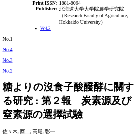
Print ISSN:
1881-8064
Publisher:
北海道大学大学院農学研究院
（Research Faculty of Agriculture,
Hokkaido University）
Vol.2
No.1
No.4
No.3
No.2
糖よりの沒食子酸醱酵に關す
る研究 : 第２報 炭素源及び
窒素源の選擇試驗
佐々木, 酉二; 高尾, 彰一