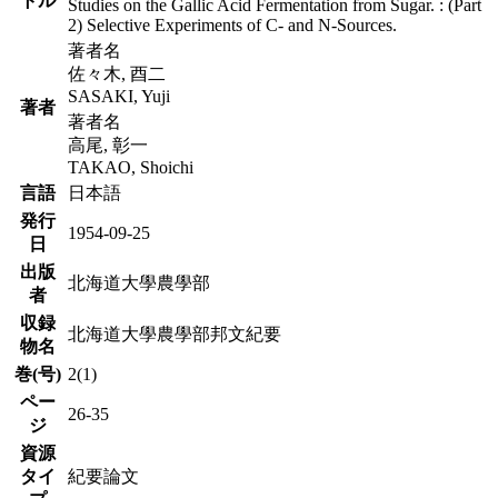
トル
Studies on the Gallic Acid Fermentation from Sugar. : (Part
2) Selective Experiments of C- and N-Sources.
著者名
佐々木, 酉二
SASAKI, Yuji
著者
著者名
高尾, 彰一
TAKAO, Shoichi
言語
日本語
発行
1954-09-25
日
出版
北海道大學農學部
者
収録
北海道大學農學部邦文紀要
物名
巻(号)
2(1)
ペー
26-35
ジ
資源
タイ
紀要論文