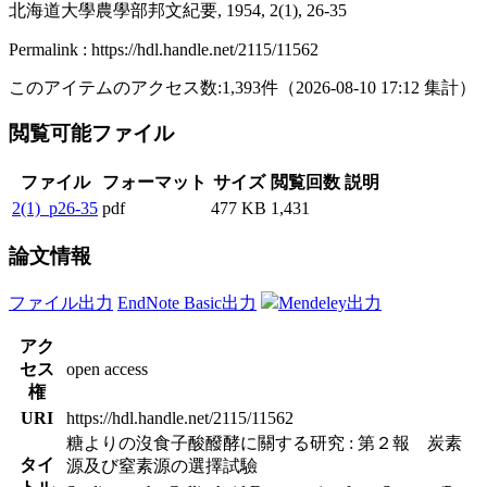
北海道大學農學部邦文紀要, 1954, 2(1), 26-35
Permalink : https://hdl.handle.net/2115/11562
このアイテムのアクセス数:
1,393
件
（
2026-08-10
17:12 集計
）
閲覧可能ファイル
ファイル
フォーマット
サイズ
閲覧回数
説明
2(1)_p26-35
pdf
477 KB
1,431
論文情報
ファイル出力
EndNote Basic出力
Mendeley出力
アク
セス
open access
権
URI
https://hdl.handle.net/2115/11562
糖よりの沒食子酸醱酵に關する研究 : 第２報 炭素
タイ
源及び窒素源の選擇試驗