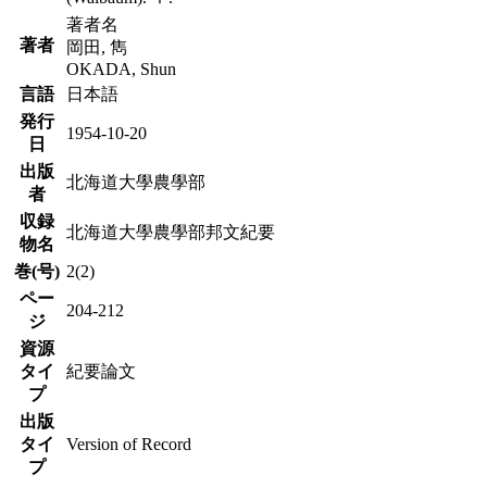
著者名
著者
岡田, 雋
OKADA, Shun
言語
日本語
発行
1954-10-20
日
出版
北海道大學農學部
者
収録
北海道大學農學部邦文紀要
物名
巻(号)
2(2)
ペー
204-212
ジ
資源
タイ
紀要論文
プ
出版
タイ
Version of Record
プ