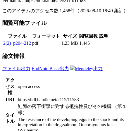
Permalink : https://hdl.handle.net/2115/11583
このアイテムのアクセス数:
1,458
件
（
2026-08-10
18:49 集計
）
閲覧可能ファイル
ファイル
フォーマット
サイズ
閲覧回数
説明
2(2)_p204-212
pdf
1.23 MB
1,445
論文情報
ファイル出力
EndNote Basic出力
Mendeley出力
アク
セス
open access
権
URI
https://hdl.handle.net/2115/11583
鮭卵の落下衝撃に對する抵抗性及びその機構 （第１
報）
タイ
The resistance of the developing eggs to the shock and its
トル
interpretation in the dog-salmon, Oncorhynchus keta
(Walbaum). Ⅰ.