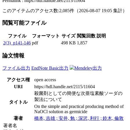
Permalink : https://hdl.handle.net/2115/11604
このアイテムのアクセス数:
2,085
件
（
2026-08-07
19:05 集計
）
閲覧可能ファイル
ファイル
フォーマット
サイズ
閲覧回数
説明
2(3)_p141-146
pdf
498 KB
1,857
論文情報
ファイル出力
EndNote Basic出力
Mendeley出力
アクセス権
open access
URI
https://hdl.handle.net/2115/11604
殺菌剤としての簡便な次亜塩素酸ソーダの
製法について
タイトル
On the simple and practical producing method of
NaOCl solution as germicide
著者
橋本, 吉雄 ; 安井, 勉 ; 深沢, 利行 ; 鈴木, 倫敦
著者名