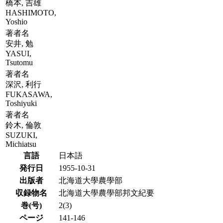
橋本, 吉雄
HASHIMOTO,
Yoshio
著者名
安井, 勉
YASUI,
Tsutomu
著者名
深沢, 利行
FUKASAWA,
Toshiyuki
著者名
鈴木, 倫敦
SUZUKI,
Michiatsu
言語
日本語
発行日
1955-10-31
出版者
北海道大學農學部
収録物名
北海道大學農學部邦文紀要
巻(号)
2(3)
ページ
141-146