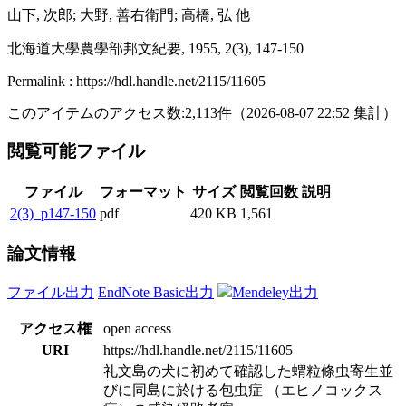
山下, 次郎; 大野, 善右衛門; 高橋, 弘 他
北海道大學農學部邦文紀要, 1955, 2(3), 147-150
Permalink : https://hdl.handle.net/2115/11605
このアイテムのアクセス数:
2,113
件
（
2026-08-07
22:52 集計
）
閲覧可能ファイル
ファイル
フォーマット
サイズ
閲覧回数
説明
2(3)_p147-150
pdf
420 KB
1,561
論文情報
ファイル出力
EndNote Basic出力
Mendeley出力
アクセス権
open access
URI
https://hdl.handle.net/2115/11605
礼文島の犬に初めて確認した蝟粒條虫寄生並
びに同島に於ける包虫症 （エヒノコックス