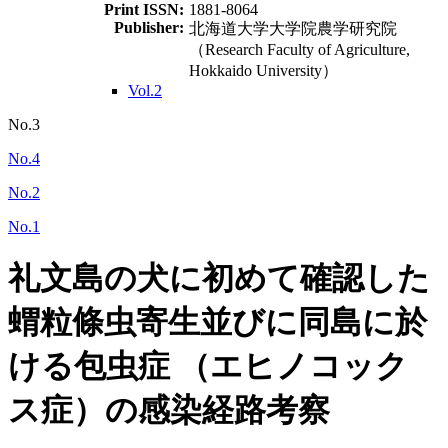
Print ISSN:
1881-8064
Publisher:
北海道大学大学院農学研究院
（Research Faculty of Agriculture,
Hokkaido University）
Vol.2
No.3
No.4
No.2
No.1
礼文島の犬に初めて確認した
蝟粒條虫寄生並びに同島に於
ける包虫症 （エヒノコック
ス症）の感染経路考察