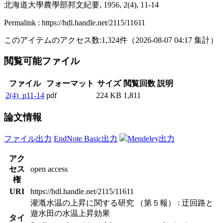
北海道大學農學部邦文紀要, 1956, 2(4), 11-14
Permalink : https://hdl.handle.net/2115/11611
このアイテムのアクセス数:
1,324
件
（
2026-08-07
04:17 集計
）
閲覧可能ファイル
ファイル
フォーマット
サイズ
閲覧回数
説明
2(4)_p11-14
pdf
224 KB
1,811
論文情報
ファイル出力
EndNote Basic出力
Mendeley出力
アク
セス
open access
権
URI
https://hdl.handle.net/2115/11611
灌漑水温の上昇に関する研究 （第５報） : 迂回路と
遊水田の水温上昇効果
タイ