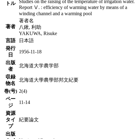
Studies on the raising of the temperature of irrigation water.
トル
Report Ⅴ. : efficiency of warming water by means of a
winding channel and a warming pool
著者名
著者
八鍬, 利助
YAKUWA, Risuke
言語
日本語
発行
1956-11-18
日
出版
北海道大学農学部
者
収録
北海道大學農學部邦文紀要
物名
巻(号)
2(4)
ペー
11-14
ジ
資源
タイ
紀要論文
プ
出版