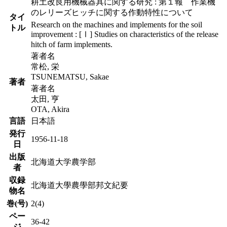
耕土改良用機械器具に関する研究 : 第１報 作業機
のレリーズヒッチに関する作動特性について
タイ
Research on the machines and implements for the soil
トル
improvement : [Ⅰ] Studies on characteristics of the release
hitch of farm implements.
著者名
常松, 栄
TSUNEMATSU, Sakae
著者
著者名
太田, 亨
OTA, Akira
言語
日本語
発行
1956-11-18
日
出版
北海道大学農学部
者
収録
北海道大學農學部邦文紀要
物名
巻(号)
2(4)
ペー
36-42
ジ