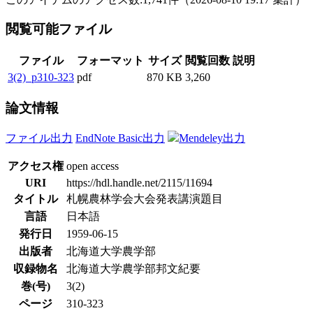
閲覧可能ファイル
ファイル
フォーマット
サイズ
閲覧回数
説明
3(2)_p310-323
pdf
870 KB
3,260
論文情報
ファイル出力
EndNote Basic出力
Mendeley出力
アクセス権
open access
URI
https://hdl.handle.net/2115/11694
タイトル
札幌農林学会大会発表講演題目
言語
日本語
発行日
1959-06-15
出版者
北海道大学農学部
収録物名
北海道大学農学部邦文紀要
巻(号)
3(2)
ページ
310-323