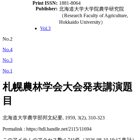
Print ISSN:
1881-8064
Publisher:
北海道大学大学院農学研究院
（Research Faculty of Agriculture,
Hokkaido University）
Vol.3
No.2
No.4
No.3
No.1
札幌農林学会大会発表講演題
目
北海道大学農学部邦文紀要, 1959, 3(2), 310-323
Permalink : https://hdl.handle.net/2115/11694
このアイテムのアクセス数:
1,741
件
（
2026-08-10
19:17 集計
）