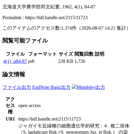
北海道大学農学部邦文紀要, 1962, 4(1), 84-87
Permalink : https://hdl.handle.net/2115/11723
このアイテムのアクセス数:
1,374
件
（
2026-08-07
14:21 集計
）
閲覧可能ファイル
ファイル
フォーマット
サイズ
閲覧回数
説明
4(1)_p84-87
pdf
228 KB
1,726
論文情報
ファイル出力
EndNote Basic出力
Mendeley出力
アク
セス
open access
権
URI
https://hdl.handle.net/2115/11723
ジャガイモ近縁種の細胞遺伝学的研究 : ４. 複二倍体
（S. laplaticum Buk.×S. stenotomum Juz. et Buk.） の染