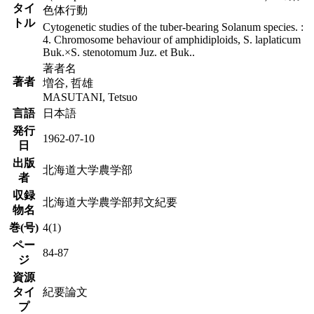
タイ
色体行動
トル
Cytogenetic studies of the tuber-bearing Solanum species. :
4. Chromosome behaviour of amphidiploids, S. laplaticum
Buk.×S. stenotomum Juz. et Buk..
著者名
著者
増谷, 哲雄
MASUTANI, Tetsuo
言語
日本語
発行
1962-07-10
日
出版
北海道大学農学部
者
収録
北海道大学農学部邦文紀要
物名
巻(号)
4(1)
ペー
84-87
ジ
資源
タイ
紀要論文
プ