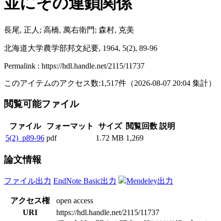
並にその連鎖関係
長尾, 正人; 高橋, 萬右衛門; 森村, 克美
北海道大学農学部邦文紀要, 1964, 5(2), 89-96
Permalink : https://hdl.handle.net/2115/11737
このアイテムのアクセス数:
1,517
件
（
2026-08-07
20:04 集計
）
閲覧可能ファイル
ファイル
フォーマット
サイズ
閲覧回数
説明
5(2)_p89-96
pdf
1.72 MB
1,269
論文情報
ファイル出力
EndNote Basic出力
Mendeley出力
アクセス権
open access
URI
https://hdl.handle.net/2115/11737