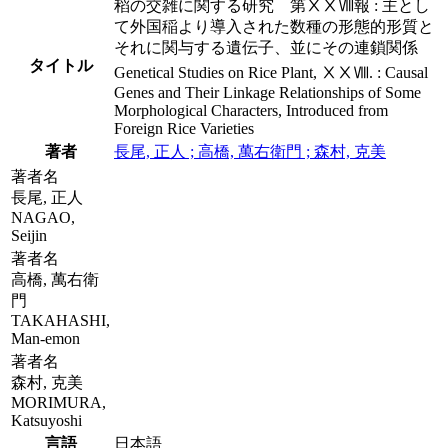
稻の交雑に関する研究 第ⅩⅩⅧ報 : 主とし
て外国稲より導入された数種の形態的形質と
それに関与する遺伝子、並にその連鎖関係
タイトル
Genetical Studies on Rice Plant, ⅩⅩⅧ. : Causal
Genes and Their Linkage Relationships of Some
Morphological Characters, Introduced from
Foreign Rice Varieties
著者
長尾, 正人 ; 高橋, 萬右衛門 ; 森村, 克美
著者名
長尾, 正人
NAGAO,
Seijin
著者名
高橋, 萬右衛
門
TAKAHASHI,
Man-emon
著者名
森村, 克美
MORIMURA,
Katsuyoshi
言語
日本語