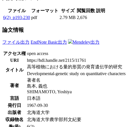
ファイル
フォーマット
サイズ
閲覧回数
説明
6(2)_p193-230
pdf
2.79 MB
2,676
論文情報
ファイル出力
EndNote Basic出力
Mendeley出力
アクセス権
open access
URI
https://hdl.handle.net/2115/11761
高等植物における量的形質の発育遺伝学的研究
タイトル
Developmental-genetic study on quantitative characters 
著者名
著者
島本, 義也
SHIMAMOTO, Yoshiya
言語
日本語
発行日
1967-09-30
出版者
北海道大学
収録物名
北海道大学農学部邦文紀要
巻(号)
6(2)