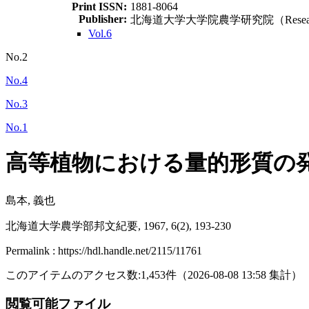
Print ISSN:
1881-8064
Publisher:
北海道大学大学院農学研究院（Research Facult
Vol.6
No.2
No.4
No.3
No.1
高等植物における量的形質の
島本, 義也
北海道大学農学部邦文紀要, 1967, 6(2), 193-230
Permalink : https://hdl.handle.net/2115/11761
このアイテムのアクセス数:
1,453
件
（
2026-08-08
13:58 集計
）
閲覧可能ファイル