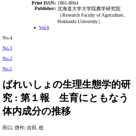
Print ISSN:
1881-8064
Publisher:
北海道大学大学院農学研究院
（Research Faculty of Agriculture,
Hokkaido University）
Vol.6
No.4
No.3
No.2
No.1
ばれいしょの生理生態学的研
究 : 第１報 生育にともなう
体内成分の推移
田口, 啓作; 吉田, 稔