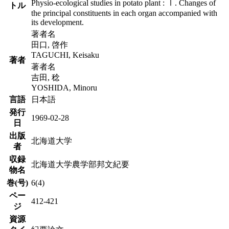
Physio-ecological studies in potato plant : Ⅰ. Changes of
トル
the principal constituents in each organ accompanied with
its development.
著者名
田口, 啓作
TAGUCHI, Keisaku
著者
著者名
吉田, 稔
YOSHIDA, Minoru
言語
日本語
発行
1969-02-28
日
出版
北海道大学
者
収録
北海道大学農学部邦文紀要
物名
巻(号)
6(4)
ペー
412-421
ジ
資源