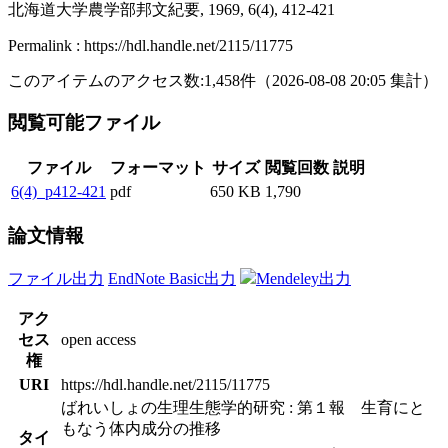
北海道大学農学部邦文紀要, 1969, 6(4), 412-421
Permalink : https://hdl.handle.net/2115/11775
このアイテムのアクセス数:
1,458
件
（
2026-08-08
20:05 集計
）
閲覧可能ファイル
ファイル
フォーマット
サイズ
閲覧回数
説明
6(4)_p412-421
pdf
650 KB
1,790
論文情報
ファイル出力
EndNote Basic出力
Mendeley出力
アク
セス
open access
権
URI
https://hdl.handle.net/2115/11775
ばれいしょの生理生態学的研究 : 第１報 生育にと
もなう体内成分の推移
タイ