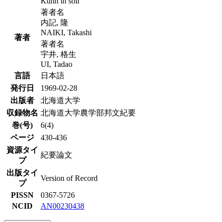
Kühn in soil
著者名
内記, 隆
NAIKI, Takashi
著者
著者名
宇井, 格生
UI, Tadao
言語
日本語
発行日
1969-02-28
出版者
北海道大学
収録物名
北海道大学農学部邦文紀要
巻(号)
6(4)
ページ
430-436
資源タイ
紀要論文
プ
出版タイ
Version of Record
プ
PISSN
0367-5726
NCID
AN00230438