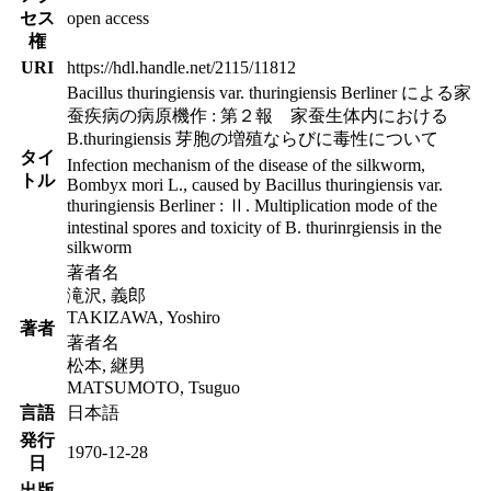
セス
open access
権
URI
https://hdl.handle.net/2115/11812
Bacillus thuringiensis var. thuringiensis Berliner による家
蚕疾病の病原機作 : 第２報 家蚕生体内における
B.thuringiensis 芽胞の増殖ならびに毒性について
タイ
Infection mechanism of the disease of the silkworm,
トル
Bombyx mori L., caused by Bacillus thuringiensis var.
thuringiensis Berliner : Ⅱ. Multiplication mode of the
intestinal spores and toxicity of B. thurinrgiensis in the
silkworm
著者名
滝沢, 義郎
TAKIZAWA, Yoshiro
著者
著者名
松本, 継男
MATSUMOTO, Tsuguo
言語
日本語
発行
1970-12-28
日
出版