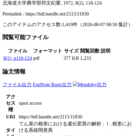
北海道大学農学部邦文紀要, 1972, 8(2), 118-124
Permalink : https://hdl.handle.net/2115/11830
このアイテムのアクセス数:
1,419
件
（
2026-08-07
08:50 集計
）
閲覧可能ファイル
ファイル
フォーマット
サイズ
閲覧回数
説明
8(2)_p118-124
pdf
377 KB
1,233
論文情報
ファイル出力
EndNote Basic出力
Mendeley出力
アク
セス
open access
権
URI
https://hdl.handle.net/2115/11830
てん菜の根形における遺伝変異の解析 : Ⅰ. 根形にお
タイ
ける系統間差異