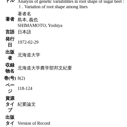
トル
Analysis of genetic variabilities in root shape of sugar beet :
Ⅰ. Variation of root shape among lines
著者名
著者
島本, 義也
SHIMAMOTO, Yoshiya
言語
日本語
発行
1972-02-29
日
出版
北海道大学
者
収録
北海道大学農学部邦文紀要
物名
巻(号)
8(2)
ペー
118-124
ジ
資源
タイ
紀要論文
プ
出版
タイ
Version of Record