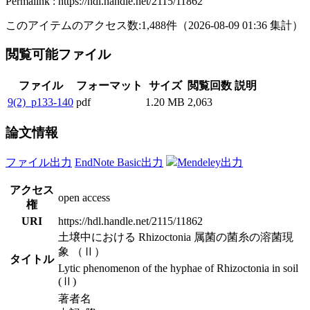
Permalink : https://hdl.handle.net/2115/11862
このアイテムのアクセス数:
1,488
件
（
2026-08-09
01:36 集計
）
閲覧可能ファイル
ファイル
フォーマット
サイズ
閲覧回数
説明
9(2)_p133-140
pdf
1.20 MB
2,063
論文情報
ファイル出力
EndNote Basic出力
Mendeley出力
アクセス
open access
権
URI
https://hdl.handle.net/2115/11862
土壌中における Rhizoctonia 属菌の菌糸の溶菌現
象 （Ⅱ）
タイトル
Lytic phenomenon of the hyphae of Rhizoctonia in soil
(Ⅱ)
著者名