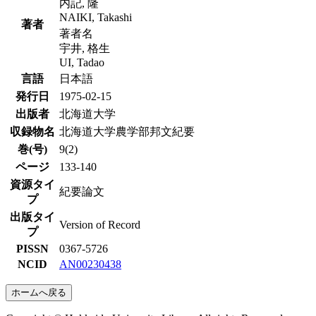
内記, 隆
NAIKI, Takashi
著者
著者名
宇井, 格生
UI, Tadao
言語
日本語
発行日
1975-02-15
出版者
北海道大学
収録物名
北海道大学農学部邦文紀要
巻(号)
9(2)
ページ
133-140
資源タイ
紀要論文
プ
出版タイ
Version of Record
プ
PISSN
0367-5726
NCID
AN00230438
ホームへ戻る