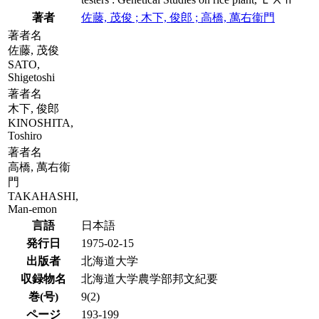
著者
佐藤, 茂俊 ; 木下, 俊郎 ; 高橋, 萬右衞門
著者名
佐藤, 茂俊
SATO,
Shigetoshi
著者名
木下, 俊郎
KINOSHITA,
Toshiro
著者名
高橋, 萬右衞
門
TAKAHASHI,
Man-emon
言語
日本語
発行日
1975-02-15
出版者
北海道大学
収録物名
北海道大学農学部邦文紀要
巻(号)
9(2)
ページ
193-199