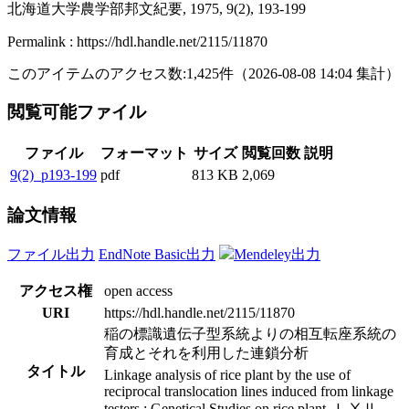
北海道大学農学部邦文紀要, 1975, 9(2), 193-199
Permalink : https://hdl.handle.net/2115/11870
このアイテムのアクセス数:
1,425
件
（
2026-08-08
14:04 集計
）
閲覧可能ファイル
ファイル
フォーマット
サイズ
閲覧回数
説明
9(2)_p193-199
pdf
813 KB
2,069
論文情報
ファイル出力
EndNote Basic出力
Mendeley出力
アクセス権
open access
URI
https://hdl.handle.net/2115/11870
稲の標識遺伝子型系統よりの相互転座系統の
育成とそれを利用した連鎖分析
タイトル
Linkage analysis of rice plant by the use of
reciprocal translocation lines induced from linkage
testers : Genetical Studies on rice plant, ＬⅩⅡ