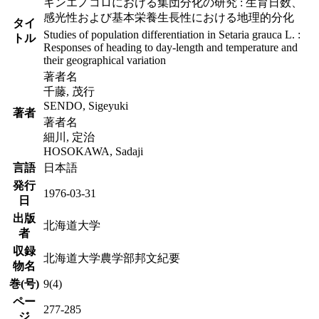
キンエノコロにおける集団分化の研究 : 生育日数、
感光性および基本栄養生長性における地理的分化
タイ
Studies of population differentiation in Setaria grauca L. :
トル
Responses of heading to day-length and temperature and
their geographical variation
著者名
千藤, 茂行
SENDO, Sigeyuki
著者
著者名
細川, 定治
HOSOKAWA, Sadaji
言語
日本語
発行
1976-03-31
日
出版
北海道大学
者
収録
北海道大学農学部邦文紀要
物名
巻(号)
9(4)
ペー
277-285
ジ