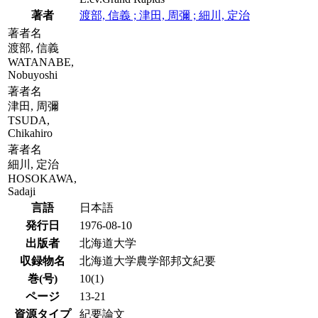
著者
渡部, 信義 ; 津田, 周彌 ; 細川, 定治
著者名
渡部, 信義
WATANABE,
Nobuyoshi
著者名
津田, 周彌
TSUDA,
Chikahiro
著者名
細川, 定治
HOSOKAWA,
Sadaji
言語
日本語
発行日
1976-08-10
出版者
北海道大学
収録物名
北海道大学農学部邦文紀要
巻(号)
10(1)
ページ
13-21
資源タイプ
紀要論文