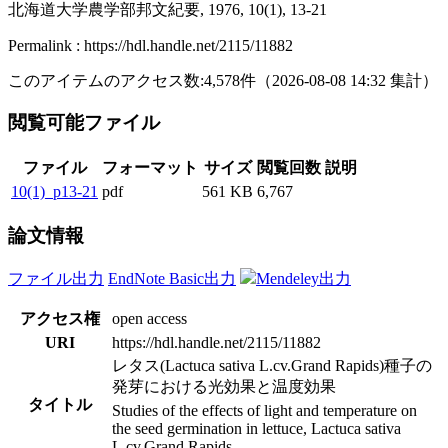
北海道大学農学部邦文紀要, 1976, 10(1), 13-21
Permalink : https://hdl.handle.net/2115/11882
このアイテムのアクセス数:
4,578
件
（
2026-08-08
14:32 集計
）
閲覧可能ファイル
ファイル
フォーマット
サイズ
閲覧回数
説明
10(1)_p13-21
pdf
561 KB
6,767
論文情報
ファイル出力
EndNote Basic出力
Mendeley出力
アクセス権
open access
URI
https://hdl.handle.net/2115/11882
レタス(Lactuca sativa L.cv.Grand Rapids)種子の
発芽における光効果と温度効果
タイトル
Studies of the effects of light and temperature on
the seed germination in lettuce, Lactuca sativa
L.cv.Grand Rapids