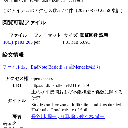
Permalink : https://hdl.handle.net/2115/11891
このアイテムのアクセス数:
2,774
件
（
2026-08-09
22:58 集計
）
閲覧可能ファイル
ファイル
フォーマット
サイズ
閲覧回数
説明
10(3)_p183-205
pdf
1.31 MB
5,891
論文情報
ファイル出力
EndNote Basic出力
Mendeley出力
アクセス権
open access
URI
https://hdl.handle.net/2115/11891
土の水平浸潤および不飽和透水係数に関する
研究
タイトル
Studies on Horizontal Infiltration and Unsaturated
Hydraulic Conductivity of Soil
著者
長谷川, 周一 ; 前田, 隆 ; 佐々木, 清一
著者名