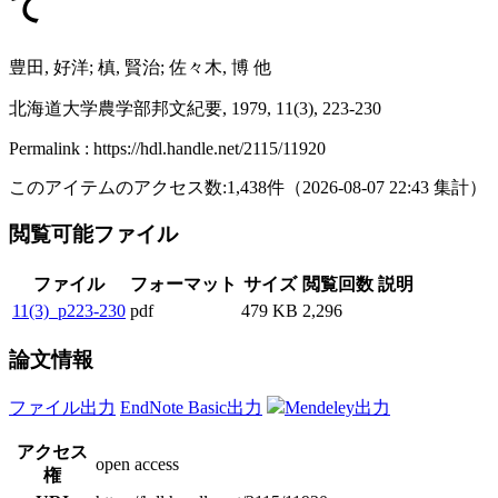
て
豊田, 好洋; 槙, 賢治; 佐々木, 博 他
北海道大学農学部邦文紀要, 1979, 11(3), 223-230
Permalink : https://hdl.handle.net/2115/11920
このアイテムのアクセス数:
1,438
件
（
2026-08-07
22:43 集計
）
閲覧可能ファイル
ファイル
フォーマット
サイズ
閲覧回数
説明
11(3)_p223-230
pdf
479 KB
2,296
論文情報
ファイル出力
EndNote Basic出力
Mendeley出力
アクセス
open access
権