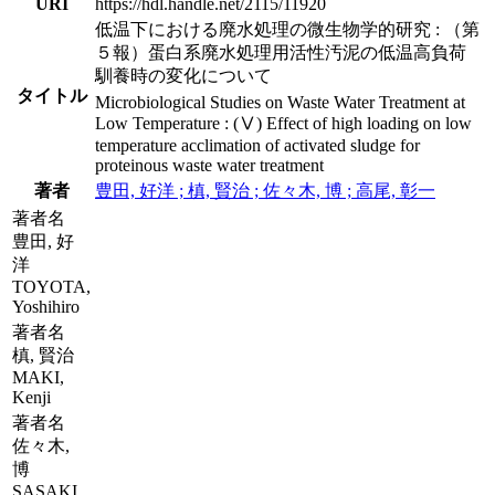
URI
https://hdl.handle.net/2115/11920
低温下における廃水処理の微生物学的研究 : （第
５報）蛋白系廃水処理用活性汚泥の低温高負荷
馴養時の変化について
タイトル
Microbiological Studies on Waste Water Treatment at
Low Temperature : (Ⅴ) Effect of high loading on low
temperature acclimation of activated sludge for
proteinous waste water treatment
著者
豊田, 好洋 ; 槙, 賢治 ; 佐々木, 博 ; 高尾, 彰一
著者名
豊田, 好
洋
TOYOTA,
Yoshihiro
著者名
槙, 賢治
MAKI,
Kenji
著者名
佐々木,
博
SASAKI,