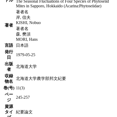
トル
The Seasonal Fluctuations of Four Species of Phytoseiid
Mites in Sapporo, Hokkaido (Acarina:Phytoseiidae)
著者名
岸, 信夫
KISHI, Nobuo
著者
著者名
森, 樊須
MORI, Hans
言語
日本語
発行
1979-05-25
日
出版
北海道大学
者
収録
北海道大学農学部邦文紀要
物名
巻(号)
11(3)
ペー
245-257
ジ
資源
タイ
紀要論文