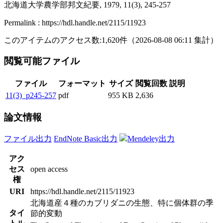
北海道大学農学部邦文紀要, 1979, 11(3), 245-257
Permalink : https://hdl.handle.net/2115/11923
このアイテムのアクセス数:
1,620
件
（
2026-08-08
06:11 集計
）
閲覧可能ファイル
ファイル
フォーマット
サイズ
閲覧回数
説明
11(3)_p245-257
pdf
955 KB
2,636
論文情報
ファイル出力
EndNote Basic出力
Mendeley出力
アク
セス
open access
権
URI
https://hdl.handle.net/2115/11923
北海道産４種のカブリダニの生態、特に個体群の季
タイ
節的変動