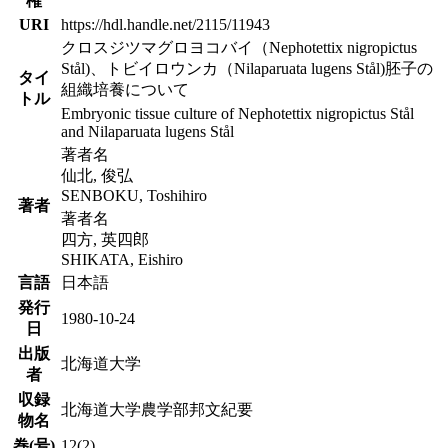
権
URI
https://hdl.handle.net/2115/11943
クロスジツマグロヨコバイ（Nephotettix nigropictus
Stål)、トビイロウンカ（Nilaparuata lugens Stål)胚子の
タイ
組織培養について
トル
Embryonic tissue culture of Nephotettix nigropictus Stål
and Nilaparuata lugens Stål
著者名
仙北, 俊弘
SENBOKU, Toshihiro
著者
著者名
四方, 英四郎
SHIKATA, Eishiro
言語
日本語
発行
1980-10-24
日
出版
北海道大学
者
収録
北海道大学農学部邦文紀要
物名
巻(号)
12(2)