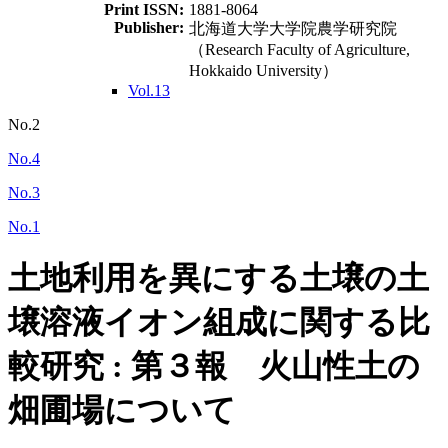
Print ISSN:
1881-8064
Publisher:
北海道大学大学院農学研究院
（Research Faculty of Agriculture,
Hokkaido University）
Vol.13
No.2
No.4
No.3
No.1
土地利用を異にする土壌の土
壌溶液イオン組成に関する比
較研究 : 第３報 火山性土の
畑圃場について