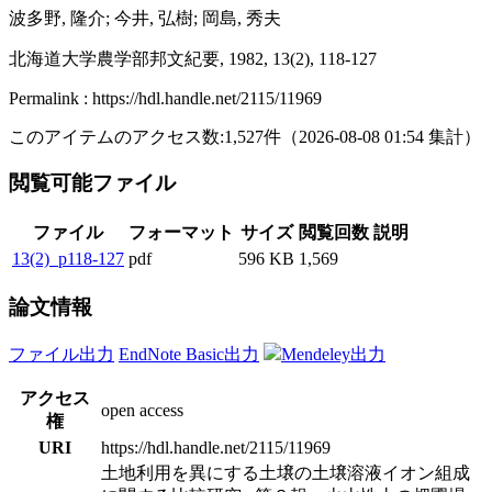
波多野, 隆介; 今井, 弘樹; 岡島, 秀夫
北海道大学農学部邦文紀要, 1982, 13(2), 118-127
Permalink : https://hdl.handle.net/2115/11969
このアイテムのアクセス数:
1,527
件
（
2026-08-08
01:54 集計
）
閲覧可能ファイル
ファイル
フォーマット
サイズ
閲覧回数
説明
13(2)_p118-127
pdf
596 KB
1,569
論文情報
ファイル出力
EndNote Basic出力
Mendeley出力
アクセス
open access
権
URI
https://hdl.handle.net/2115/11969
土地利用を異にする土壌の土壌溶液イオン組成