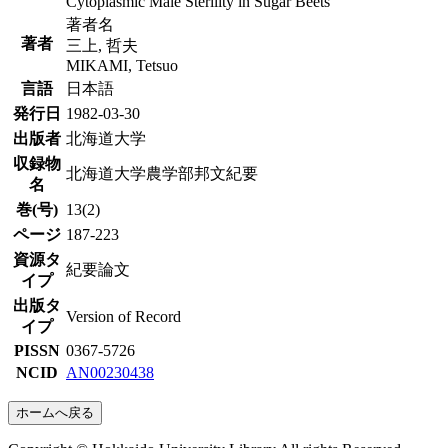
Cytoplasmic Male Sterility in Sugar Beets
著者名
著者
三上, 哲夫
MIKAMI, Tetsuo
言語
日本語
発行日
1982-03-30
出版者
北海道大学
収録物
北海道大学農学部邦文紀要
名
巻(号)
13(2)
ページ
187-223
資源タ
紀要論文
イプ
出版タ
Version of Record
イプ
PISSN
0367-5726
NCID
AN00230438
ホームへ戻る