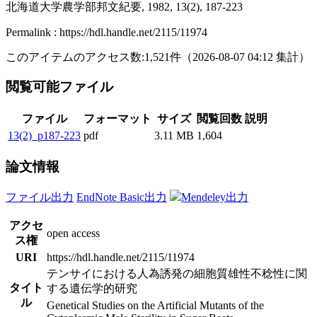
北海道大学農学部邦文紀要, 1982, 13(2), 187-223
Permalink : https://hdl.handle.net/2115/11974
このアイテムのアクセス数:
1,521
件
（
2026-08-07
04:12 集計
）
閲覧可能ファイル
ファイル
フォーマット
サイズ
閲覧回数
説明
13(2)_p187-223
pdf
3.11 MB
1,604
論文情報
ファイル出力
EndNote Basic出力
Mendeley出力
アクセ
open access
ス権
URI
https://hdl.handle.net/2115/11974
テンサイにおける人為誘発の細胞質雄性不稔性に関
タイト
する遺伝学的研究
ル
Genetical Studies on the Artificial Mutants of the