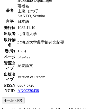
Hokkaido Orphanages
著者名
著者
山東, せつ子
SANTO, Setsuko
言語
日本語
発行日
1982-11-10
出版者
北海道大学
収録物
北海道大学農学部邦文紀要
名
巻(号)
13(3)
ページ
342-422
資源タ
紀要論文
イプ
出版タ
Version of Record
イプ
PISSN
0367-5726
NCID
AN00230438
ホームへ戻る