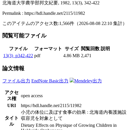
北海道大学農学部邦文紀要, 1982, 13(3), 342-422
Permalink : https://hdl.handle.net/2115/11982
このアイテムのアクセス数:
1,566
件
（
2026-08-08
22:10 集計
）
閲覧可能ファイル
ファイル
フォーマット
サイズ
閲覧回数
説明
13(3)_p342-422
pdf
4.86 MB
2,471
論文情報
ファイル出力
EndNote Basic出力
Mendeley出力
アクセ
open access
ス権
URI
https://hdl.handle.net/2115/11982
小児の体位に及ぼす食事の効果 : 北海道内養護施設
タイト
収容児を対象として
ル
Dietary Effects on Physique of Growing Children in