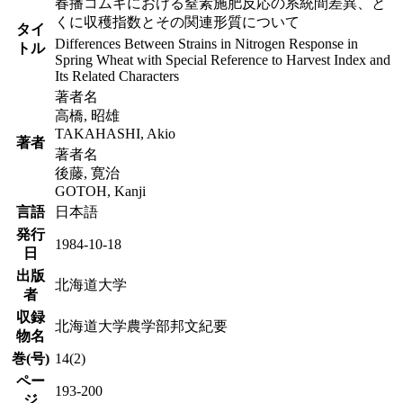
春播コムギにおける窒素施肥反応の系統間差異、と
くに収穫指数とその関連形質について
タイ
Differences Between Strains in Nitrogen Response in
トル
Spring Wheat with Special Reference to Harvest Index and
Its Related Characters
著者名
高橋, 昭雄
TAKAHASHI, Akio
著者
著者名
後藤, 寛治
GOTOH, Kanji
言語
日本語
発行
1984-10-18
日
出版
北海道大学
者
収録
北海道大学農学部邦文紀要
物名
巻(号)
14(2)
ペー
193-200
ジ