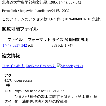
北海道大学農学部邦文紀要, 1985, 14(4), 337-342
Permalink : https://hdl.handle.net/2115/12032
このアイテムのアクセス数:
1,671
件
（
2026-08-08
02:10 集計
）
閲覧可能ファイル
ファイル
フォーマット
サイズ
閲覧回数
説明
14(4)_p337-342
pdf
389 KB
1,747
論文情報
ファイル出力
EndNote Basic出力
Mendeley出力
アク
セス
open access
権
URI
https://hdl.handle.net/2115/12032
ひまわり種子の加工に関する研究 : （第１報） 膨
タイ
化、油揚処理法と製品の貯蔵法