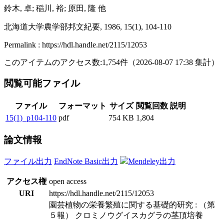
鈴木, 卓; 稲川, 裕; 原田, 隆 他
北海道大学農学部邦文紀要, 1986, 15(1), 104-110
Permalink : https://hdl.handle.net/2115/12053
このアイテムのアクセス数:
1,754
件
（
2026-08-07
17:38 集計
）
閲覧可能ファイル
ファイル
フォーマット
サイズ
閲覧回数
説明
15(1)_p104-110
pdf
754 KB
1,804
論文情報
ファイル出力
EndNote Basic出力
Mendeley出力
アクセス権
open access
URI
https://hdl.handle.net/2115/12053
園芸植物の栄養繁殖に関する基礎的研究 : （第
５報） クロミノウグイスカグラの茎頂培養