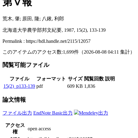
第Ⅴ報
荒木, 肇; 原田, 隆; 八鍬, 利郎
北海道大学農学部邦文紀要, 1987, 15(2), 133-139
Permalink : https://hdl.handle.net/2115/12057
このアイテムのアクセス数:
1,699
件
（
2026-08-08
04:11 集計
）
閲覧可能ファイル
ファイル
フォーマット
サイズ
閲覧回数
説明
15(2)_p133-139
pdf
609 KB
1,836
論文情報
ファイル出力
EndNote Basic出力
Mendeley出力
アクセス
open access
権