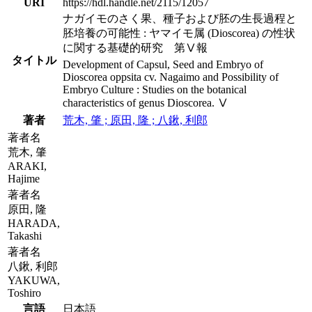
URI
https://hdl.handle.net/2115/12057
ナガイモのさく果、種子および胚の生長過程と
胚培養の可能性 : ヤマイモ属 (Dioscorea) の性状
に関する基礎的研究 第Ⅴ報
タイトル
Development of Capsul, Seed and Embryo of
Dioscorea oppsita cv. Nagaimo and Possibility of
Embryo Culture : Studies on the botanical
characteristics of genus Dioscorea. Ⅴ
著者
荒木, 肇 ; 原田, 隆 ; 八鍬, 利郎
著者名
荒木, 肇
ARAKI,
Hajime
著者名
原田, 隆
HARADA,
Takashi
著者名
八鍬, 利郎
YAKUWA,
Toshiro
言語
日本語