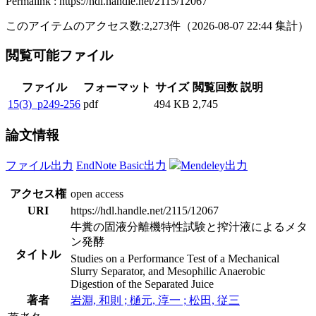
Permalink : https://hdl.handle.net/2115/12067
このアイテムのアクセス数:
2,273
件
（
2026-08-07
22:44 集計
）
閲覧可能ファイル
ファイル
フォーマット
サイズ
閲覧回数
説明
15(3)_p249-256
pdf
494 KB
2,745
論文情報
ファイル出力
EndNote Basic出力
Mendeley出力
アクセス権
open access
URI
https://hdl.handle.net/2115/12067
牛糞の固液分離機特性試験と搾汁液によるメタ
ン発酵
タイトル
Studies on a Performance Test of a Mechanical
Slurry Separator, and Mesophilic Anaerobic
Digestion of the Separated Juice
著者
岩淵, 和則 ; 樋元, 淳一 ; 松田, 従三