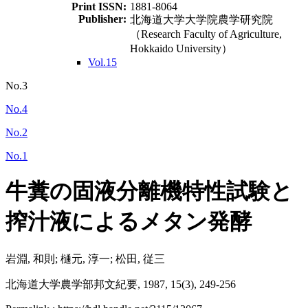
Print ISSN:
1881-8064
Publisher:
北海道大学大学院農学研究院
（Research Faculty of Agriculture,
Hokkaido University）
Vol.15
No.3
No.4
No.2
No.1
牛糞の固液分離機特性試験と
搾汁液によるメタン発酵
岩淵, 和則; 樋元, 淳一; 松田, 従三
北海道大学農学部邦文紀要, 1987, 15(3), 249-256