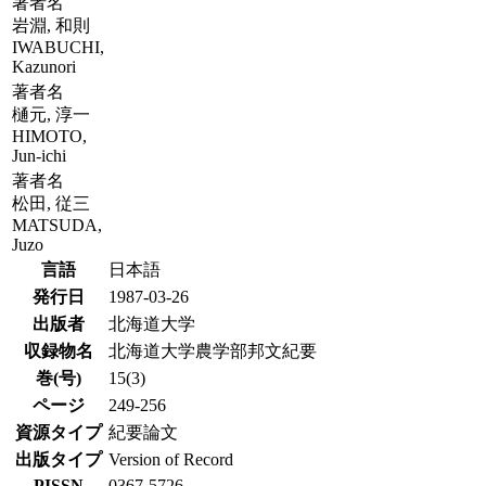
著者名
岩淵, 和則
IWABUCHI,
Kazunori
著者名
樋元, 淳一
HIMOTO,
Jun-ichi
著者名
松田, 従三
MATSUDA,
Juzo
言語
日本語
発行日
1987-03-26
出版者
北海道大学
収録物名
北海道大学農学部邦文紀要
巻(号)
15(3)
ページ
249-256
資源タイプ
紀要論文
出版タイプ
Version of Record
PISSN
0367-5726