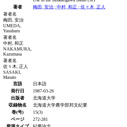
著者
梅田, 安治 ; 中村, 和正 ; 佐々木, 正人
著者名
梅田, 安治
UMEDA,
Yasuharu
著者名
中村, 和正
NAKAMURA,
Kazumasa
著者名
佐々木, 正人
SASAKI,
Masato
言語
日本語
発行日
1987-03-26
出版者
北海道大学
収録物名
北海道大学農学部邦文紀要
巻(号)
15(3)
ページ
272-281
資源タイプ
紀要論文