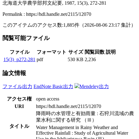
北海道大学農学部邦文紀要, 1987, 15(3), 272-281
Permalink : https://hdl.handle.net/2115/12070
このアイテムのアクセス数:
1,885
件
（
2026-08-06
23:17 集計
）
閲覧可能ファイル
ファイル
フォーマット
サイズ
閲覧回数
説明
15(3)_p272-281
pdf
530 KB
2,236
論文情報
ファイル出力
EndNote Basic出力
Mendeley出力
アクセス権
open access
URI
https://hdl.handle.net/2115/12070
降雨時の水管理と有効雨量 : 石狩川流域の農
業水利に関する研究 （Ⅲ）
タイトル
Water Management in Rainy Weather and
Effective Rainfall : Study of Agricultural Water
Use in the Ishikarigawa Basin (Ⅲ)