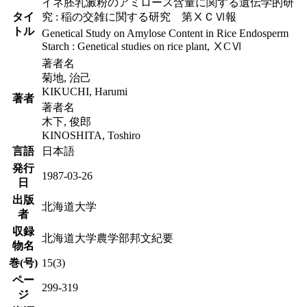
イネ胚乳澱粉のアミロース含量に関する遺伝学的研
タイ
究 : 稲の交雑に関する研究 第ⅩＣⅥ報
トル
Genetical Study on Amylose Content in Rice Endosperm
Starch : Genetical studies on rice plant, ⅩCⅥ
著者名
菊地, 治己
KIKUCHI, Harumi
著者
著者名
木下, 俊郎
KINOSHITA, Toshiro
言語
日本語
発行
1987-03-26
日
出版
北海道大学
者
収録
北海道大学農学部邦文紀要
物名
巻(号)
15(3)
ペー
299-319
ジ