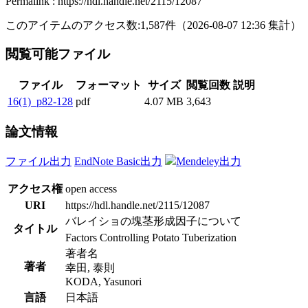
Permalink : https://hdl.handle.net/2115/12087
このアイテムのアクセス数:
1,587
件
（
2026-08-07
12:36 集計
）
閲覧可能ファイル
ファイル
フォーマット
サイズ
閲覧回数
説明
16(1)_p82-128
pdf
4.07 MB
3,643
論文情報
ファイル出力
EndNote Basic出力
Mendeley出力
アクセス権
open access
URI
https://hdl.handle.net/2115/12087
バレイショの塊茎形成因子について
タイトル
Factors Controlling Potato Tuberization
著者名
著者
幸田, 泰則
KODA, Yasunori
言語
日本語