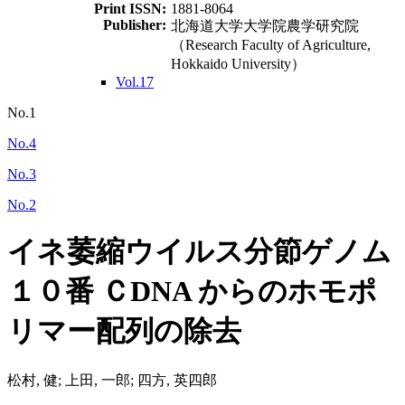
Print ISSN:
1881-8064
Publisher:
北海道大学大学院農学研究院
（Research Faculty of Agriculture,
Hokkaido University）
Vol.17
No.1
No.4
No.3
No.2
イネ萎縮ウイルス分節ゲノム
１０番 ＣDNA からのホモポ
リマー配列の除去
松村, 健; 上田, 一郎; 四方, 英四郎