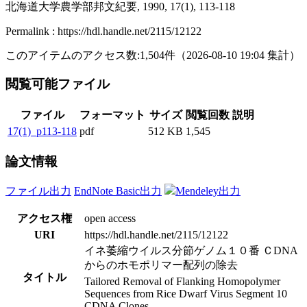
北海道大学農学部邦文紀要, 1990, 17(1), 113-118
Permalink : https://hdl.handle.net/2115/12122
このアイテムのアクセス数:
1,504
件
（
2026-08-10
19:04 集計
）
閲覧可能ファイル
ファイル
フォーマット
サイズ
閲覧回数
説明
17(1)_p113-118
pdf
512 KB
1,545
論文情報
ファイル出力
EndNote Basic出力
Mendeley出力
アクセス権
open access
URI
https://hdl.handle.net/2115/12122
イネ萎縮ウイルス分節ゲノム１０番 ＣDNA
からのホモポリマー配列の除去
タイトル
Tailored Removal of Flanking Homopolymer
Sequences from Rice Dwarf Virus Segment 10
CDNA Clones