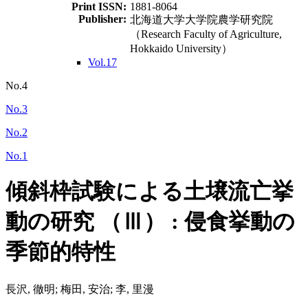
Print ISSN:
1881-8064
Publisher:
北海道大学大学院農学研究院
（Research Faculty of Agriculture,
Hokkaido University）
Vol.17
No.4
No.3
No.2
No.1
傾斜枠試験による土壌流亡挙
動の研究 （Ⅲ） : 侵食挙動の
季節的特性
長沢, 徹明; 梅田, 安治; 李, 里漫