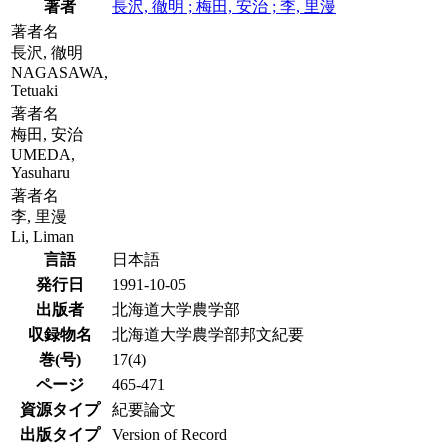
著者
長沢, 徹明 ; 梅田, 安治 ; 李, 里漫
著者名
長沢, 徹明
NAGASAWA,
Tetuaki
著者名
梅田, 安治
UMEDA,
Yasuharu
著者名
李, 里漫
Li, Liman
言語
日本語
発行日
1991-10-05
出版者
北海道大学農学部
収録物名
北海道大学農学部邦文紀要
巻(号)
17(4)
ページ
465-471
資源タイプ
紀要論文
出版タイプ
Version of Record