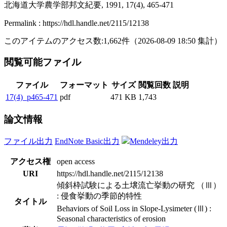
北海道大学農学部邦文紀要, 1991, 17(4), 465-471
Permalink : https://hdl.handle.net/2115/12138
このアイテムのアクセス数:
1,662
件
（
2026-08-09
18:50 集計
）
閲覧可能ファイル
ファイル
フォーマット
サイズ
閲覧回数
説明
17(4)_p465-471
pdf
471 KB
1,743
論文情報
ファイル出力
EndNote Basic出力
Mendeley出力
アクセス権
open access
URI
https://hdl.handle.net/2115/12138
傾斜枠試験による土壌流亡挙動の研究 （Ⅲ）
: 侵食挙動の季節的特性
タイトル
Behaviors of Soil Loss in Slope-Lysimeter (Ⅲ) :
Seasonal characteristics of erosion