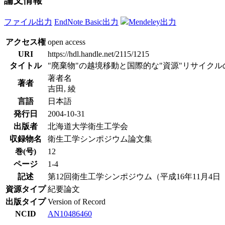
論文情報
ファイル出力
EndNote Basic出力
Mendeley出力
アクセス権
open access
URI
https://hdl.handle.net/2115/1215
タイトル
"廃棄物"の越境移動と国際的な"資源"リサイクル
著者名
著者
吉田, 綾
言語
日本語
発行日
2004-10-31
出版者
北海道大学衛生工学会
収録物名
衛生工学シンポジウム論文集
巻(号)
12
ページ
1-4
記述
第12回衛生工学シンポジウム（平成16年11月4日
資源タイプ
紀要論文
出版タイプ
Version of Record
NCID
AN10486460