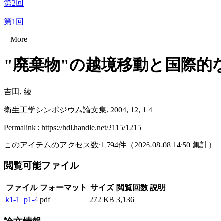
第2回
第1回
+ More
"廃棄物"の越境移動と国際的
吉田, 綾
衛生工学シンポジウム論文集, 2004, 12, 1-4
Permalink : https://hdl.handle.net/2115/1215
このアイテムのアクセス数:
1,794
件
（
2026-08-08
14:50 集計
）
閲覧可能ファイル
ファイル
フォーマット
サイズ
閲覧回数
説明
k1-1_p1-4
pdf
272 KB
3,136