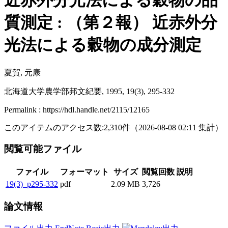
近赤外分光法による穀物の品
質測定 : （第２報） 近赤外分
光法による穀物の成分測定
夏賀, 元康
北海道大学農学部邦文紀要, 1995, 19(3), 295-332
Permalink : https://hdl.handle.net/2115/12165
このアイテムのアクセス数:
2,310
件
（
2026-08-08
02:11 集計
）
閲覧可能ファイル
ファイル
フォーマット
サイズ
閲覧回数
説明
19(3)_p295-332
pdf
2.09 MB
3,726
論文情報