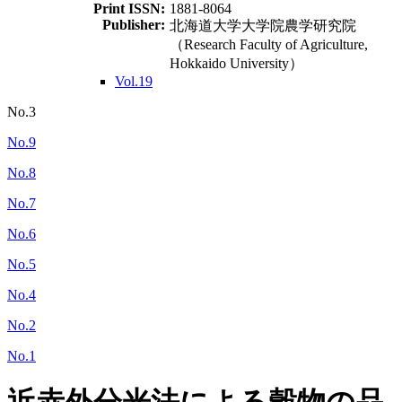
Print ISSN:
1881-8064
Publisher:
北海道大学大学院農学研究院
（Research Faculty of Agriculture,
Hokkaido University）
Vol.19
No.3
No.9
No.8
No.7
No.6
No.5
No.4
No.2
No.1