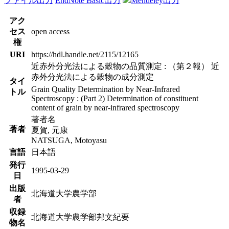
ファイル出力
EndNote Basic出力
Mendeley出力
アク
セス
open access
権
URI
https://hdl.handle.net/2115/12165
近赤外分光法による穀物の品質測定 : （第２報） 近
赤外分光法による穀物の成分測定
タイ
Grain Quality Determination by Near-Infrared
トル
Spectroscopy : (Part 2) Determination of constituent
content of grain by near-infrared spectroscopy
著者名
著者
夏賀, 元康
NATSUGA, Motoyasu
言語
日本語
発行
1995-03-29
日
出版
北海道大学農学部
者
収録
北海道大学農学部邦文紀要
物名