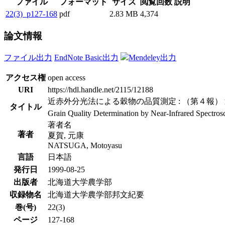
ファイル
フォーマット
サイズ
閲覧回数
説明
22(3)_p127-168
pdf
2.83 MB
4,374
論文情報
ファイル出力
EndNote Basic出力
Mendeley出力
アクセス権
open access
URI
https://hdl.handle.net/2115/12188
近赤外分光法による穀物の品質測定 : （第４報
タイトル
Grain Quality Determination by Near-Infrared Spectrosco
著者名
著者
夏賀, 元康
NATSUGA, Motoyasu
言語
日本語
発行日
1999-08-25
出版者
北海道大学農学部
収録物名
北海道大学農学部邦文紀要
巻(号)
22(3)
ページ
127-168