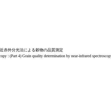
） 近赤外分光法による穀物の品質測定
py : (Part 4) Grain quality determination by near-infrared spectroscop