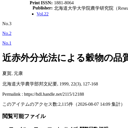
Print ISSN:
1881-8064
Publisher:
北海道大学大学院農学研究院（Research Facult
Vol.22
No.3
No.2
No.1
近赤外分光法による穀物の品質
夏賀, 元康
北海道大学農学部邦文紀要, 1999, 22(3), 127-168
Permalink : https://hdl.handle.net/2115/12188
このアイテムのアクセス数:
2,115
件
（
2026-08-07
14:09 集計
）
閲覧可能ファイル