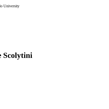
do University
 Scolytini