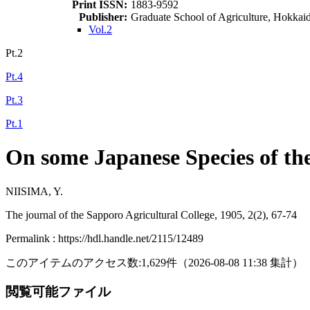
Print ISSN:
1883-9592
Publisher:
Graduate School of Agriculture, Hokkai
Vol.2
Pt.2
Pt.4
Pt.3
Pt.1
On some Japanese Species of the
NIISIMA, Y.
The journal of the Sapporo Agricultural College, 1905, 2(2), 67-74
Permalink : https://hdl.handle.net/2115/12489
このアイテムのアクセス数:
1,629
件
（
2026-08-08
11:38 集計
）
閲覧可能ファイル