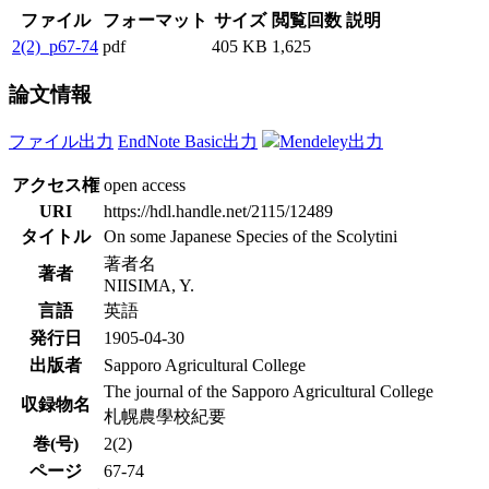
ファイル
フォーマット
サイズ
閲覧回数
説明
2(2)_p67-74
pdf
405 KB
1,625
論文情報
ファイル出力
EndNote Basic出力
Mendeley出力
アクセス権
open access
URI
https://hdl.handle.net/2115/12489
タイトル
On some Japanese Species of the Scolytini
著者名
著者
NIISIMA, Y.
言語
英語
発行日
1905-04-30
出版者
Sapporo Agricultural College
The journal of the Sapporo Agricultural College
収録物名
札幌農學校紀要
巻(号)
2(2)
ページ
67-74