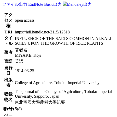
ファイル出力
EndNote Basic出力
Mendeley出力
アク
セス
open access
権
URI
https://hdl.handle.net/2115/12518
タイ
INFLUENCE OF THE SALTS COMMON IN ALKALI
SOILS UPON THE GROWTH OF RICE PLANTS
トル
著者名
著者
MIYAKE, Koji
言語
英語
発行
1914-03-25
日
出版
College of Agriculture, Tohoku Imperial University
者
The journal of the College of Agriculture, Tohoku Imperial
収録
University, Sapporo, Japan
物名
東北帝國大學農科大學紀要
巻(号)
5(8)
ペー