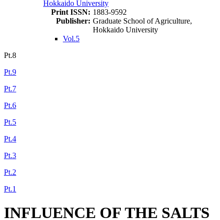
Hokkaido University
Print ISSN:
1883-9592
Publisher:
Graduate School of Agriculture,
Hokkaido University
Vol.5
Pt.8
Pt.9
Pt.7
Pt.6
Pt.5
Pt.4
Pt.3
Pt.2
Pt.1
INFLUENCE OF THE SALTS