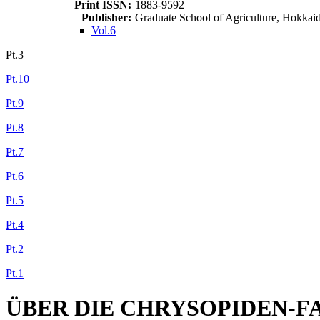
Print ISSN:
1883-9592
Publisher:
Graduate School of Agriculture, Hokkai
Vol.6
Pt.3
Pt.10
Pt.9
Pt.8
Pt.7
Pt.6
Pt.5
Pt.4
Pt.2
Pt.1
ÜBER DIE CHRYSOPIDEN-F