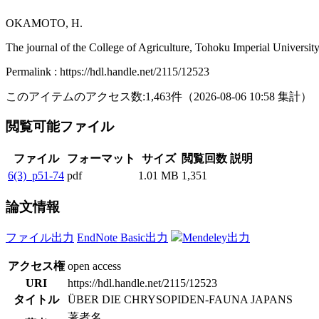
OKAMOTO, H.
The journal of the College of Agriculture, Tohoku Imperial Universit
Permalink : https://hdl.handle.net/2115/12523
このアイテムのアクセス数:
1,463
件
（
2026-08-06
10:58 集計
）
閲覧可能ファイル
ファイル
フォーマット
サイズ
閲覧回数
説明
6(3)_p51-74
pdf
1.01 MB
1,351
論文情報
ファイル出力
EndNote Basic出力
Mendeley出力
アクセス権
open access
URI
https://hdl.handle.net/2115/12523
タイトル
ÜBER DIE CHRYSOPIDEN-FAUNA JAPANS
著者名