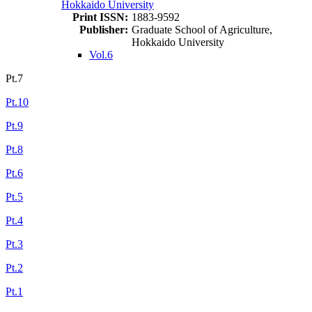
Hokkaido University
Print ISSN:
1883-9592
Publisher:
Graduate School of Agriculture,
Hokkaido University
Vol.6
Pt.7
Pt.10
Pt.9
Pt.8
Pt.6
Pt.5
Pt.4
Pt.3
Pt.2
Pt.1